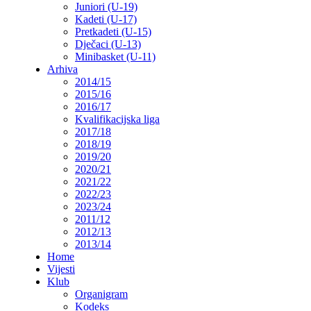
Juniori (U-19)
Kadeti (U-17)
Pretkadeti (U-15)
Dječaci (U-13)
Minibasket (U-11)
Arhiva
2014/15
2015/16
2016/17
Kvalifikacijska liga
2017/18
2018/19
2019/20
2020/21
2021/22
2022/23
2023/24
2011/12
2012/13
2013/14
Home
Vijesti
Klub
Organigram
Kodeks