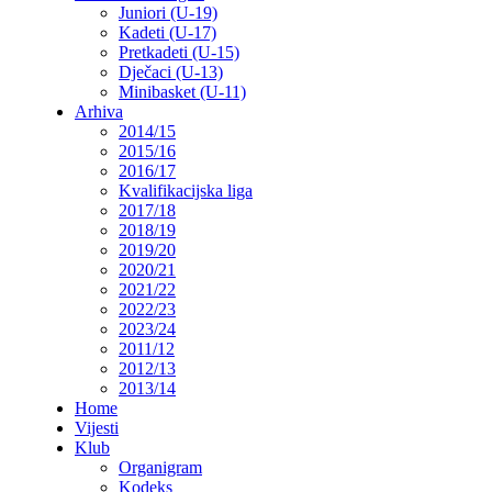
Juniori (U-19)
Kadeti (U-17)
Pretkadeti (U-15)
Dječaci (U-13)
Minibasket (U-11)
Arhiva
2014/15
2015/16
2016/17
Kvalifikacijska liga
2017/18
2018/19
2019/20
2020/21
2021/22
2022/23
2023/24
2011/12
2012/13
2013/14
Home
Vijesti
Klub
Organigram
Kodeks