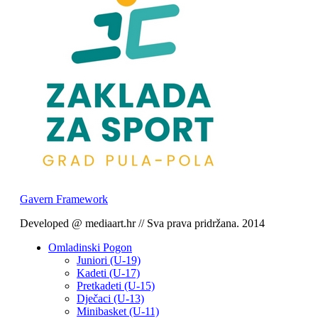
Gavern Framework
Developed @ mediaart.hr // Sva prava pridržana. 2014
Omladinski Pogon
Juniori (U-19)
Kadeti (U-17)
Pretkadeti (U-15)
Dječaci (U-13)
Minibasket (U-11)