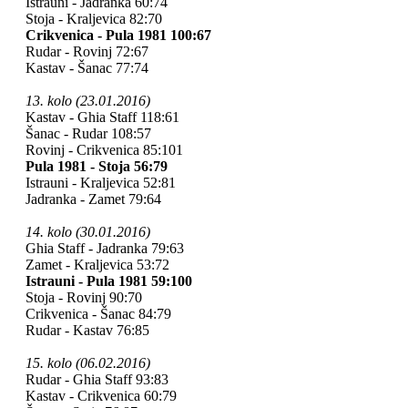
Istrauni - Jadranka 60:74
Stoja - Kraljevica 82:70
Crikvenica - Pula 1981 100:67
Rudar - Rovinj 72:67
Kastav - Šanac 77:74
13. kolo (23.01.2016)
Kastav - Ghia Staff 118:61
Šanac - Rudar 108:57
Rovinj - Crikvenica 85:101
Pula 1981 - Stoja 56:79
Istrauni - Kraljevica 52:81
Jadranka - Zamet 79:64
14. kolo (30.01.2016)
Ghia Staff - Jadranka 79:63
Zamet - Kraljevica 53:72
Istrauni - Pula 1981 59:100
Stoja - Rovinj 90:70
Crikvenica - Šanac 84:79
Rudar - Kastav 76:85
15. kolo (06.02.2016)
Rudar - Ghia Staff 93:83
Kastav - Crikvenica 60:79