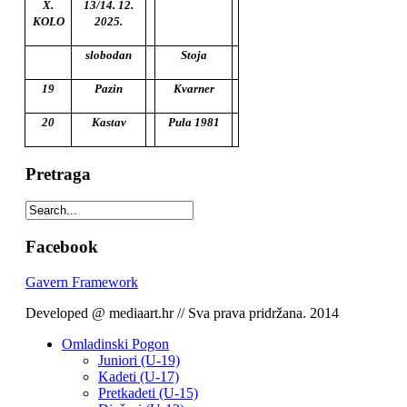
X.
13/14. 12.
KOLO
2025.
slobodan
Stoja
19
Pazin
Kvarner
20
Kastav
Pula 1981
Pretraga
Facebook
Gavern Framework
Developed @ mediaart.hr // Sva prava pridržana. 2014
Omladinski Pogon
Juniori (U-19)
Kadeti (U-17)
Pretkadeti (U-15)