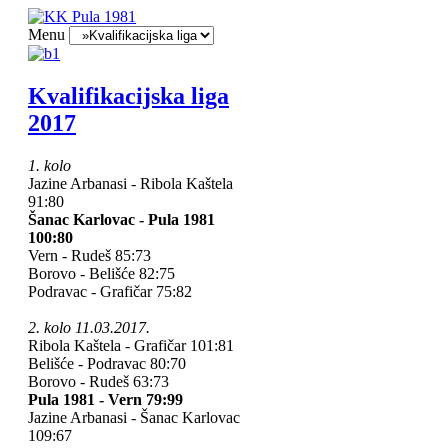
Menu
Kvalifikacijska liga
2017
1. kolo
Jazine Arbanasi - Ribola Kaštela
91:80
Šanac Karlovac - Pula 1981
100:80
Vern - Rudeš 85:73
Borovo - Belišće 82:75
Podravac - Grafičar 75:82
2. kolo 11.03.2017.
Ribola Kaštela - Grafičar 101:81
Belišće - Podravac 80:70
Borovo - Rudeš 63:73
Pula 1981 - Vern 79:99
Jazine Arbanasi - Šanac Karlovac
109:67