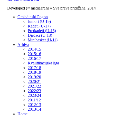
Developed @ mediaart.hr // Sva prava pridržana. 2014
Omladinski Pogon
Juniori (U-19)
Kadeti (U-17)
Pretkadeti (U-15)
Dječaci (U-13)
Minibasket (U-11)
Arhiva
2014/15
2015/16
2016/17
Kvalifikacijska liga
2017/18
2018/19
2019/20
2020/21
2021/22
2022/23
2023/24
2011/12
2012/13
2013/14
Home