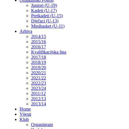
Omladinski Pogon
Juniori (U-19)
Kadeti (U-17)
Pretkadeti (U-15)
Dječaci (U-13)
Minibasket (U-11)
Arhiva
2014/15
2015/16
2016/17
Kvalifikacijska liga
2017/18
2018/19
2019/20
2020/21
2021/22
2022/23
2023/24
2011/12
2012/13
2013/14
Home
Vijesti
Klub
Organigram