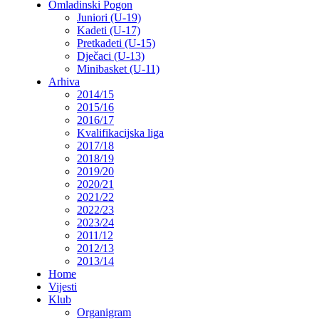
Omladinski Pogon
Juniori (U-19)
Kadeti (U-17)
Pretkadeti (U-15)
Dječaci (U-13)
Minibasket (U-11)
Arhiva
2014/15
2015/16
2016/17
Kvalifikacijska liga
2017/18
2018/19
2019/20
2020/21
2021/22
2022/23
2023/24
2011/12
2012/13
2013/14
Home
Vijesti
Klub
Organigram