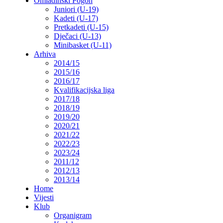
Omladinski Pogon
Juniori (U-19)
Kadeti (U-17)
Pretkadeti (U-15)
Dječaci (U-13)
Minibasket (U-11)
Arhiva
2014/15
2015/16
2016/17
Kvalifikacijska liga
2017/18
2018/19
2019/20
2020/21
2021/22
2022/23
2023/24
2011/12
2012/13
2013/14
Home
Vijesti
Klub
Organigram