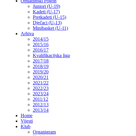
Omladinski Pogon
Juniori (U-19)
Kadeti (U-17)
Pretkadeti (U-15)
Dječaci (U-13)
Minibasket (U-11)
Arhiva
2014/15
2015/16
2016/17
Kvalifikacijska liga
2017/18
2018/19
2019/20
2020/21
2021/22
2022/23
2023/24
2011/12
2012/13
2013/14
Home
Vijesti
Klub
Organigram