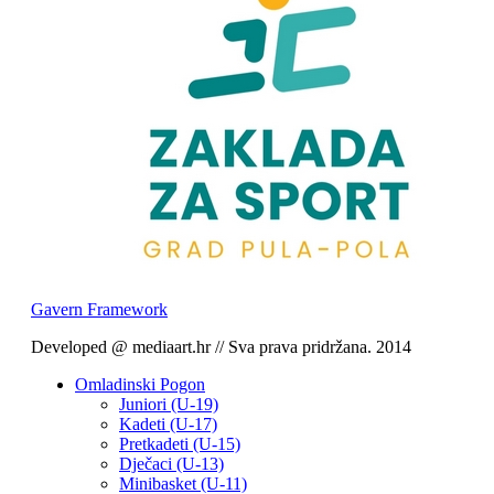
Gavern Framework
Developed @ mediaart.hr // Sva prava pridržana. 2014
Omladinski Pogon
Juniori (U-19)
Kadeti (U-17)
Pretkadeti (U-15)
Dječaci (U-13)
Minibasket (U-11)