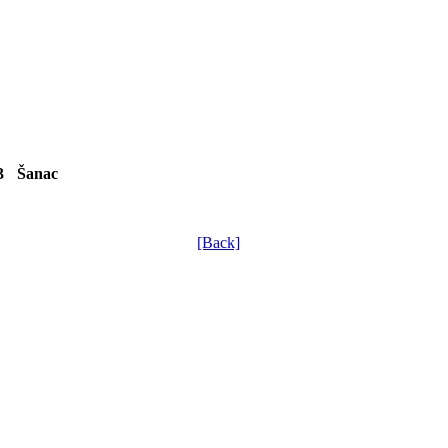
3
Šanac
[Back]