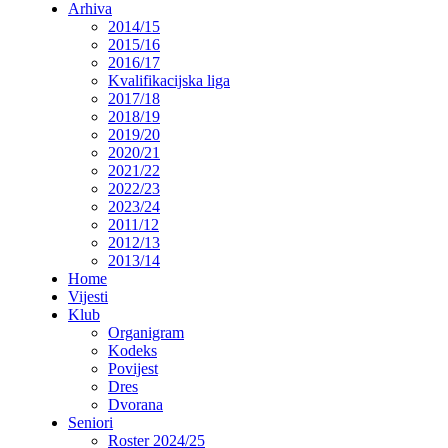
Arhiva
2014/15
2015/16
2016/17
Kvalifikacijska liga
2017/18
2018/19
2019/20
2020/21
2021/22
2022/23
2023/24
2011/12
2012/13
2013/14
Home
Vijesti
Klub
Organigram
Kodeks
Povijest
Dres
Dvorana
Seniori
Roster 2024/25