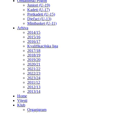
Omladinski Pogon
Juniori (U-19)
Kadeti (U-17)
Pretkadeti (U-15)
Dječaci (U-13)
Minibasket (U-11)
Arhiva
2014/15
2015/16
2016/17
Kvalifikacijska liga
2017/18
2018/19
2019/20
2020/21
2021/22
2022/23
2023/24
2011/12
2012/13
2013/14
Home
Vijesti
Klub
Organigram