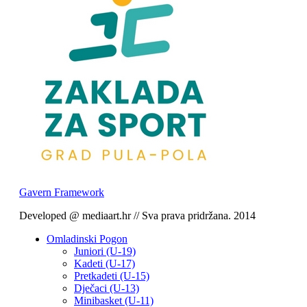
Gavern Framework
Developed @ mediaart.hr // Sva prava pridržana. 2014
Omladinski Pogon
Juniori (U-19)
Kadeti (U-17)
Pretkadeti (U-15)
Dječaci (U-13)
Minibasket (U-11)