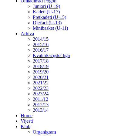
Omladinski Pogon
Juniori (U-19)
Kadeti (U-17)
Pretkadeti (U-15)
Dječaci (U-13)
Minibasket (U-11)
Arhiva
2014/15
2015/16
2016/17
Kvalifikacijska liga
2017/18
2018/19
2019/20
2020/21
2021/22
2022/23
2023/24
2011/12
2012/13
2013/14
Home
Vijesti
Klub
Organigram