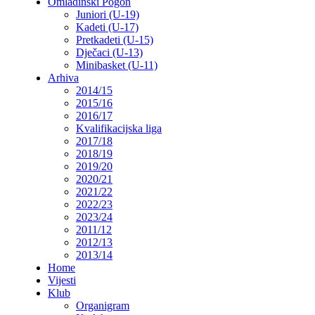
Omladinski Pogon
Juniori (U-19)
Kadeti (U-17)
Pretkadeti (U-15)
Dječaci (U-13)
Minibasket (U-11)
Arhiva
2014/15
2015/16
2016/17
Kvalifikacijska liga
2017/18
2018/19
2019/20
2020/21
2021/22
2022/23
2023/24
2011/12
2012/13
2013/14
Home
Vijesti
Klub
Organigram