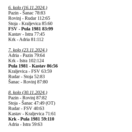
6. kolo (16.11.2024.)
Pazin - Šanac
78:83
Rovinj - Rudar
112:65
Stoja - Kraljevica 85:60
FSV - Pula 1981 83:99
Kastav - Istra 77:45
Krk - Adria 81:112
7. kolo (23.11.2024.)
Adria - Pazin 79:64
Krk - Istra 102:124
Pula 1981 - Kastav 86:56
Kraljevica - FSV 63:59
Rudar - Stoja 52:83
Šanac - Rovinj 87:80
8. kolo (30.11.2024.)
Pazin - Rovinj 87:82
Stoja - Šanac 47:49 (OT)
Rudar - FSV 40:63
Kastav - Kraljevica 71:61
Krk - Pula 1981 59:110
Adria - Istra 59:63