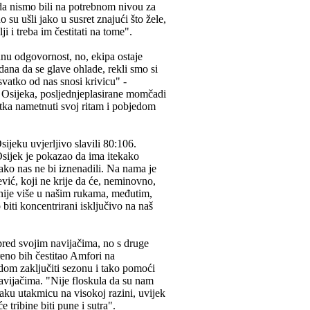
e da nismo bili na potrebnom nivou za
su ušli jako u susret znajući što žele,
i i treba im čestitati na tome".
nu odgovornost, no, ekipa ostaje
dana da se glave ohlade, rekli smo si
 svatko od nas snosi krivicu" -
v Osijeka, posljednjeplasirane momčadi
četka nametnuti svoj ritam i pobjedom
jeku uvjerljivo slavili 80:106.
 Osijek je pokazao da ima itekako
ako nas ne bi iznenadili. Na nama je
ić, koji ne krije da će, neminovno,
a nije više u našim rukama, međutim,
biti koncentrirani isključivo na naš
pred svojim navijačima, no s druge
reno bih čestitao Amfori na
dom zaključiti sezonu i tako pomoći
navijačima. "Nije floskula da su nam
svaku utakmicu na visokoj razini, uvijek
 tribine biti pune i sutra".