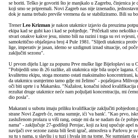
se boriti. Teško je govoriti što je manjkalo u Zagrebu, činjenica j
koji smo se pripremali. Novi Zagreb nas nije iznenadio, jednostavno 
dok je nama trebalo previše vremena da se stabiliziramo. Bili su bolj
Trener
Leo Krizman
je nakon utakmice izjavio da preuzima potpu
ekipa kad se gubi kao i kad se pobjeđuje. "Pričekali smo nekoliko 
stvari onakve kakve jesu, nismo bili na razini i toga su svi svjesni,
samokritično objašnjava broj 4 Pule 1981. "Slijedi utakmica proti
lige, imperativ je jasan, idemo se uzdignuti iznad situacije, od po
zaključiti sezonu".
U prvom dijelu Lige za popunu Prve muške lige Bijeloplavi su u Osi
"Pobijedili smo ih 26 razlike, ali utakmica nije bila uopće lagana.
kvalitetnu ekipu, stoga moramo ostati maksimalno koncentrirani, k
da utakmicu usmjerimo tamo gdje mi želimo" - pojašnjava Milivojev
oči biti uprte i u Makarsku. "Nažalost, konačni ishod kvalifikacij
rezultat druge utakmice neće nam poljuljati koncentraciju, mi ćemo 
dio posla".
Makarani u subotu imaju priliku kvalifikacije zaključiti pobjedom 
strane Novi Zagreb će, nema sumnje, ići 'va bank'. "Kao prvo, isk
zasluženom prolazu u viši rang, ostaje mi da se nadam da će pobje
nama" - zaključuje 27-godišnji Perojac, koji za kraj upućuje apel 
navijači ove sezone zaista bili šesti igrač, atmosfera u Parlovu je 
su tu s nama, u slavlju i u tuzi i hvala im na tome. Ne sumnjam da će