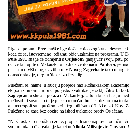
Liga za popunu Prve muške lige došla je do svog kraja, deseto je k
kada će se, istovremeno, odigrati obje utakmice na programu. U 
Pule 1981
snage će odmjeriti s
Osijekom
'ganjajući' svoju petu po
oči će biti uprte u Makarsku u nadi da će domaćin
Amfora
, jedin
plasman u viši rang, slaviti protiv
Novog Zagreba
te tako omogući
domaće slavlje, otrgnu 'ticket' za Prvu ligu.
Puležani bi, naime, u slučaju pobjede nad Košarkaškom akademijo
ekipom s nulom u rubrici pobjeda, kvalifikacije zaključili s 13 bodo
Zagrepčani u slučaju poraza u Makarskoj. U tom bi se slučaju među
međusobni susreti, a tu je pulska momčad bolja s obzirom na to da s
a u metropoli su u prošlom kolu izgubili 'samo' 9. Ako pak Novi Z
Puležana se gase bez obzira na ishod utakmice protiv Osječana.
"Nažalost, kao i prošle sezone, propustili smo napraviti odlučujuć
svojim rukama" - realan je kapetan
Nikola Milivojević
. "Još smo 