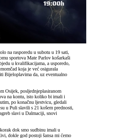
olo na rasporedu u subotu u 19 sati,
Domu sportova Mate Parlov košarkaši
bjedu u kvalifikacijama, a usporedo,
a momčad koja je već osigurala
ti Bijeloplavima da, uz eventualno
m Osijek, posljednjeplasiranom
va na kontu, isto koliko bi imali i
tim, po konačnu ljestvicu, gledali
u u Puli slavili s 21 košem prednosti,
agreb slavi u Dalmaciji, snovi
i korak dok smo sudbinu imali u
živi, dokle god postoji šansa mi ćemo