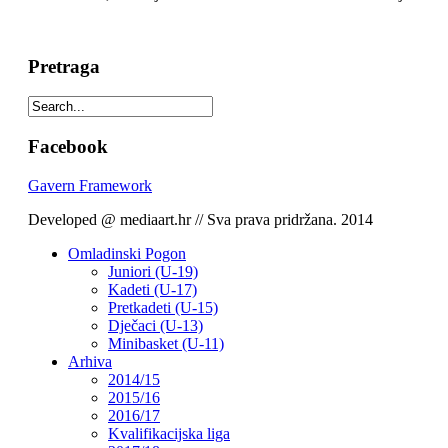
Pretraga
Facebook
Gavern Framework
Developed @ mediaart.hr // Sva prava pridržana. 2014
Omladinski Pogon
Juniori (U-19)
Kadeti (U-17)
Pretkadeti (U-15)
Dječaci (U-13)
Minibasket (U-11)
Arhiva
2014/15
2015/16
2016/17
Kvalifikacijska liga