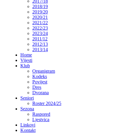
2017/18
2018/19
2019/20
2020/21
2021/22
2022/23
2023/24
2011/12
2012/13
2013/14
Home
Vijesti
Klub
Organigram
Kodeks
Povijest
Dres
Dvorana
Seniori
Roster 2024/25
Sezona
Raspored
Ljestvica
Linkovi
Kontakt