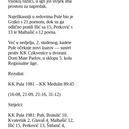
visokoj razlici, u igri još uvijek ima
prostora za napredak.
Najefikasniji u redovima Pule bio je
Gojko s 21 poenom, dok su ga
odlično pratili Išić sa 15, Perković s
13 te Malbašić s 12 poena.
Već u nedjelju, 2. studenog, kadete
Pule očekuje novi izazov — susret
protiv KK Crikvenice u dvorani
Dom Mate Parlov, u sklopu 5. kola
Regionalne lige.
Rezultat:
KK Pula 1981 – KK Medulin 89:45
(16-08, 21-09, 21-16, 31-12)
Strijelci:
KK Pula 1981: Puh, Bratulić 10,
Kvaternik 2, Glavaš 4, Malbašić 12,
Išić 15, Perković 13, Štifanić 4,