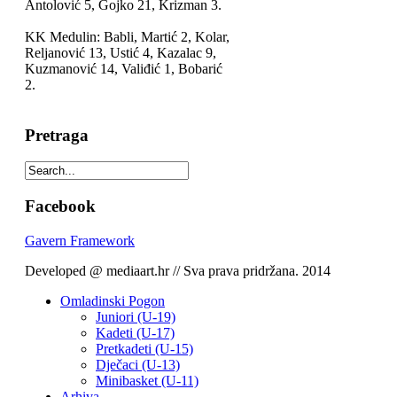
Antolović 5, Gojko 21, Krizman 3.
KK Medulin: Babli, Martić 2, Kolar,
Reljanović 13, Ustić 4, Kazalac 9,
Kuzmanović 14, Valiđić 1, Bobarić
2.
Pretraga
Facebook
Gavern Framework
Developed @ mediaart.hr // Sva prava pridržana. 2014
Omladinski Pogon
Juniori (U-19)
Kadeti (U-17)
Pretkadeti (U-15)
Dječaci (U-13)
Minibasket (U-11)
Arhiva