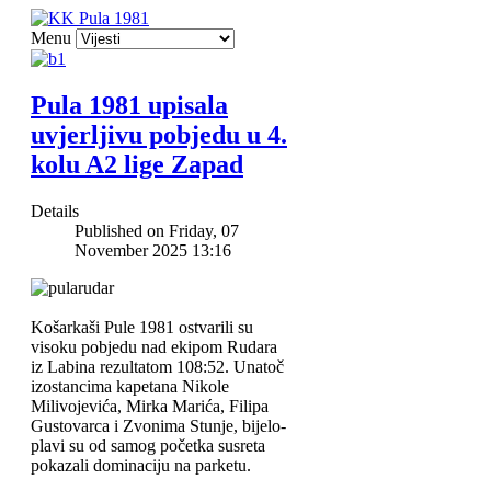
Menu
Pula 1981 upisala
uvjerljivu pobjedu u 4.
kolu A2 lige Zapad
Details
Published on Friday, 07
November 2025 13:16
Košarkaši Pule 1981 ostvarili su
visoku pobjedu nad ekipom Rudara
iz Labina rezultatom 108:52. Unatoč
izostancima kapetana Nikole
Milivojevića, Mirka Marića, Filipa
Gustovarca i Zvonima Stunje, bijelo-
plavi su od samog početka susreta
pokazali dominaciju na parketu.