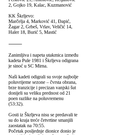
2, Gojko 19, Kalac, Kuzmanović
KK Škrljevo:
Marčelja 4, Marković 41, Đapić,
Žagar 2, Grbeš, Vrlav, Veličić 14,
Haler 18, Burić 5, Mastić
⸻
Zanimljiva i napeta utakmica između
kadeta Pule 1981 i Škrljeva odigrana
je sinoć u SC Mirna.
Naši kadeti odigrali su svoje najbolje
poluvrijeme sezone – čvrsta obrana,
brze tranzicije i precizan vanjski šut
donijeli su veliku prednost od 21
poen razlike na poluvremenu
(53:32).
Gosti iz Škrljeva nisu se predavali te
su do kraja treće četvrtine smanjili
zaostatak na 70:55.
Početak posljednje dionice donio je