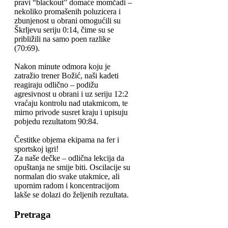
pravi “blackout” domaće momčadi –
nekoliko promašenih poluzicera i
zbunjenost u obrani omogućili su
Škrljevu seriju 0:14, čime su se
približili na samo poen razlike
(70:69).
Nakon minute odmora koju je
zatražio trener Božić, naši kadeti
reagiraju odlično – podižu
agresivnost u obrani i uz seriju 12:2
vraćaju kontrolu nad utakmicom, te
mirno privode susret kraju i upisuju
pobjedu rezultatom 90:84.
Čestitke objema ekipama na fer i
sportskoj igri!
Za naše dečke – odlična lekcija da
opuštanja ne smije biti. Oscilacije su
normalan dio svake utakmice, ali
upornim radom i koncentracijom
lakše se dolazi do željenih rezultata.
Pretraga