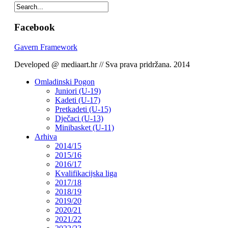
Facebook
Gavern Framework
Developed @ mediaart.hr // Sva prava pridržana. 2014
Omladinski Pogon
Juniori (U-19)
Kadeti (U-17)
Pretkadeti (U-15)
Dječaci (U-13)
Minibasket (U-11)
Arhiva
2014/15
2015/16
2016/17
Kvalifikacijska liga
2017/18
2018/19
2019/20
2020/21
2021/22